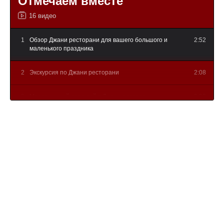
Отмечаем вместе
16 видео
1
Обзор Джани ресторани для вашего большого и
2:52
маленького праздника
2
Экскурсия по Джани ресторани
2:08
3
Масленичный разгуляй в Джани ресторани
0:22
4
Джани ресторани набирает команду
0:41
5
Встретим Новый 2025 год в Джани
0:50
6
Хинкали по 25р
1:21
7
Фестиваль чебуреков
0:23
8
Новогодняя ночь в Джани ресторани
0:53